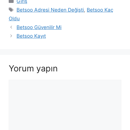
Giriş
Etiketler
Betsoo Adresi Neden Değişti
,
Betsoo Kaç
Oldu
Betsoo Güvenilir Mi
Betsoo Kayıt
Yorum yapın
Yorum