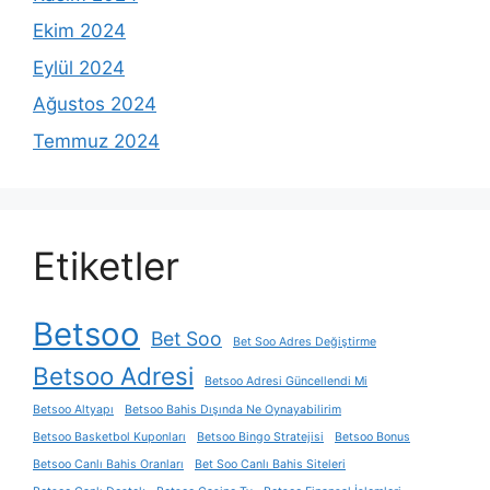
Ekim 2024
Eylül 2024
Ağustos 2024
Temmuz 2024
Etiketler
Betsoo
Bet Soo
Bet Soo Adres Değiştirme
Betsoo Adresi
Betsoo Adresi Güncellendi Mi
Betsoo Altyapı
Betsoo Bahis Dışında Ne Oynayabilirim
Betsoo Basketbol Kuponları
Betsoo Bingo Stratejisi
Betsoo Bonus
Betsoo Canlı Bahis Oranları
Bet Soo Canlı Bahis Siteleri