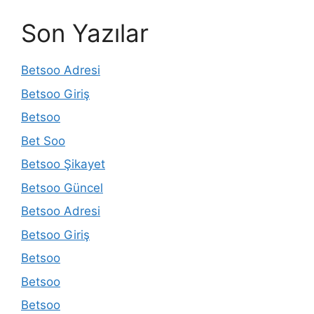
Son Yazılar
Betsoo Adresi
Betsoo Giriş
Betsoo
Bet Soo
Betsoo Şikayet
Betsoo Güncel
Betsoo Adresi
Betsoo Giriş
Betsoo
Betsoo
Betsoo