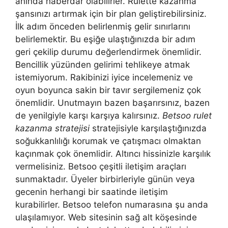
anında haberdar olabilirler. Rulette kazanma
şansınızı artırmak için bir plan geliştirebilirsiniz.
İlk adım önceden belirlenmiş gelir sınırlarını
belirlemektir. Bu eşiğe ulaştığınızda bir adım
geri çekilip durumu değerlendirmek önemlidir.
Bencillik yüzünden gelirimi tehlikeye atmak
istemiyorum. Rakibinizi iyice incelemeniz ve
oyun boyunca sakin bir tavır sergilemeniz çok
önemlidir. Unutmayın bazen başarırsınız, bazen
de yenilgiyle karşı karşıya kalırsınız.
Betsoo rulet
kazanma stratejisi
stratejisiyle karşılaştığınızda
soğukkanlılığı korumak ve çatışmacı olmaktan
kaçınmak çok önemlidir. Altıncı hissinizle karşılık
vermelisiniz. Betsoo çeşitli iletişim araçları
sunmaktadır. Üyeler birbirleriyle günün veya
gecenin herhangi bir saatinde iletişim
kurabilirler. Betsoo telefon numarasına şu anda
ulaşılamıyor. Web sitesinin sağ alt köşesinde