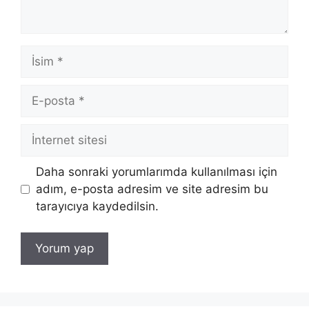
İsim
E-
posta
İnternet
sitesi
Daha sonraki yorumlarımda kullanılması için
adım, e-posta adresim ve site adresim bu
tarayıcıya kaydedilsin.