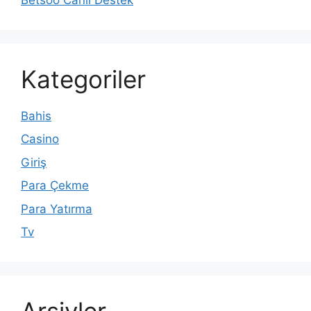
Kategoriler
Bahis
Casino
Giriş
Para Çekme
Para Yatırma
Tv