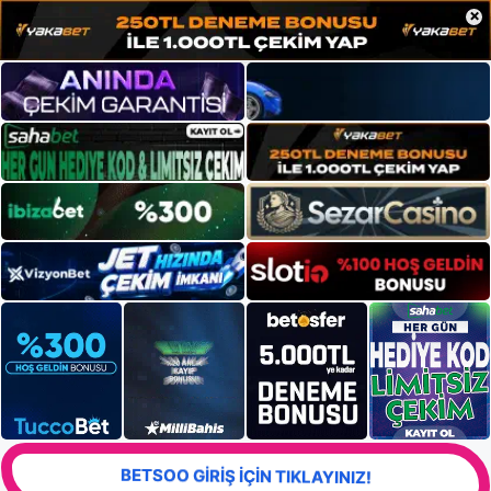
×
BETSOO GİRİŞ İÇİN TIKLAYINIZ!