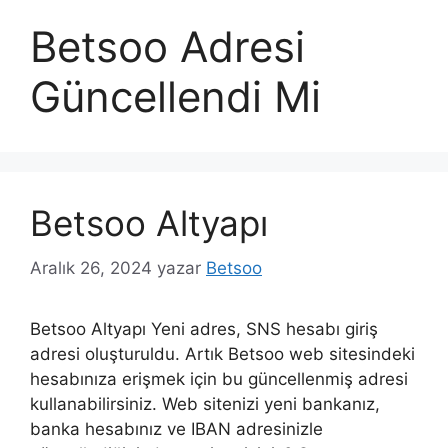
Betsoo Adresi
Güncellendi Mi
Betsoo Altyapı
Aralık 26, 2024
yazar
Betsoo
Betsoo Altyapı Yeni adres, SNS hesabı giriş
adresi oluşturuldu. Artık Betsoo web sitesindeki
hesabınıza erişmek için bu güncellenmiş adresi
kullanabilirsiniz. Web sitenizi yeni bankanız,
banka hesabınız ve IBAN adresinizle