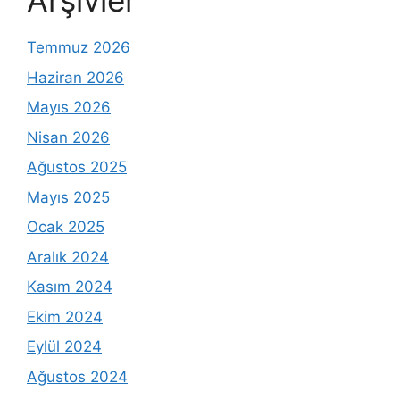
Arşivler
Temmuz 2026
Haziran 2026
Mayıs 2026
Nisan 2026
Ağustos 2025
Mayıs 2025
Ocak 2025
Aralık 2024
Kasım 2024
Ekim 2024
Eylül 2024
Ağustos 2024