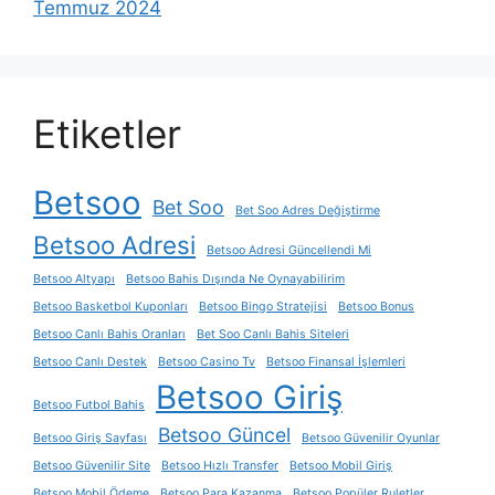
Temmuz 2024
Etiketler
Betsoo
Bet Soo
Bet Soo Adres Değiştirme
Betsoo Adresi
Betsoo Adresi Güncellendi Mi
Betsoo Altyapı
Betsoo Bahis Dışında Ne Oynayabilirim
Betsoo Basketbol Kuponları
Betsoo Bingo Stratejisi
Betsoo Bonus
Betsoo Canlı Bahis Oranları
Bet Soo Canlı Bahis Siteleri
Betsoo Canlı Destek
Betsoo Casino Tv
Betsoo Finansal İşlemleri
Betsoo Giriş
Betsoo Futbol Bahis
Betsoo Güncel
Betsoo Giriş Sayfası
Betsoo Güvenilir Oyunlar
Betsoo Güvenilir Site
Betsoo Hızlı Transfer
Betsoo Mobil Giriş
Betsoo Mobil Ödeme
Betsoo Para Kazanma
Betsoo Popüler Ruletler